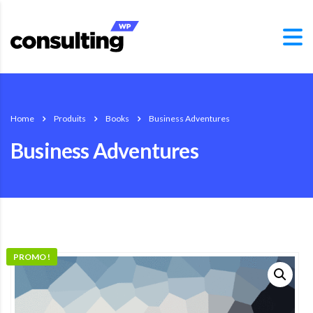
Home
Produits
Books
Business Adventures
Business Adventures
PROMO !