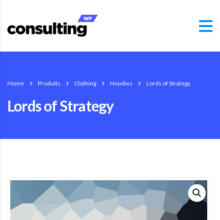
Home
Produits
Clothing
Hoodies
Lords of Strategy
Lords of Strategy